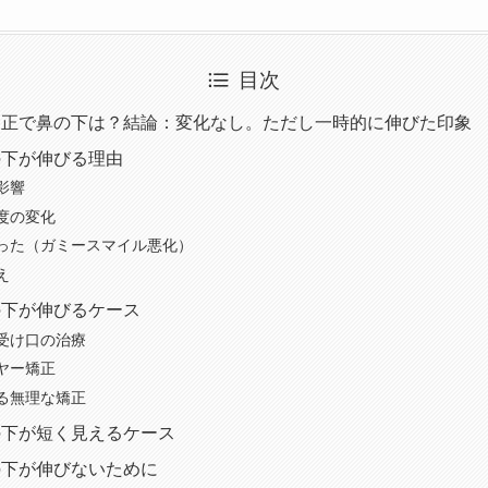
目次
矯正で鼻の下は？結論：変化なし。ただし一時的に伸びた印象
の下が伸びる理由
影響
度の変化
った（ガミースマイル悪化）
え
の下が伸びるケース
受け口の治療
ヤー矯正
る無理な矯正
の下が短く見えるケース
の下が伸びないために