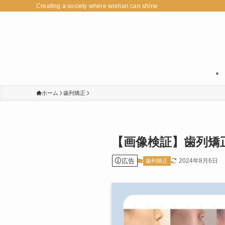
Creating a society where woman can shine
ホーム
歯列矯正
【画像検証】歯列矯
広告
2024年8月6日
歯列矯正