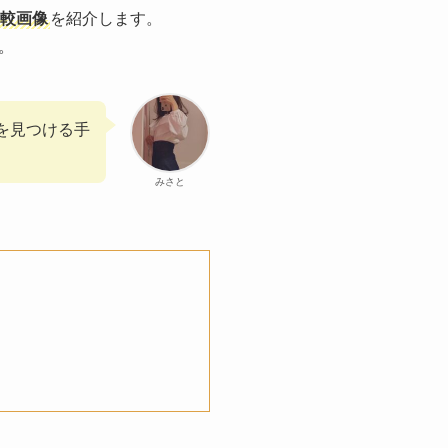
較画像
を紹介します。
。
を見つける手
みさと