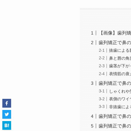
【画像】歯列
歯列矯正で鼻
抜歯による
鼻と唇の角
歯茎が下が
表情筋の衰
歯列矯正で鼻
しゃくれや
表側のワイ
非抜歯によ
歯列矯正で鼻
歯列矯正で鼻