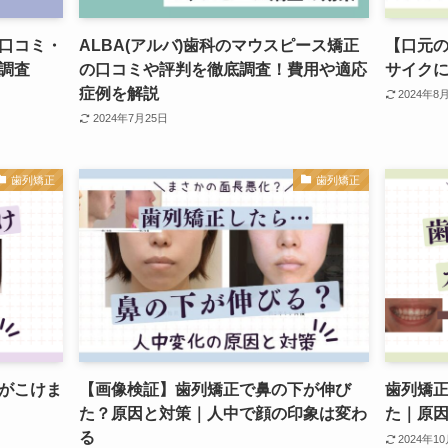
口コミ・
ALBA(アルバ)歯科のマウスピース矯正
【口元
調査
の口コミや評判を徹底調査！費用や適応
サイク
症例を解説
2024年8
2024年7月25日
歯列矯正
歯列矯正
がこけま
【画像検証】歯列矯正で鼻の下が伸び
歯列矯
た？原因と対策｜人中で顔の印象は変わ
た｜原
る
2024年1