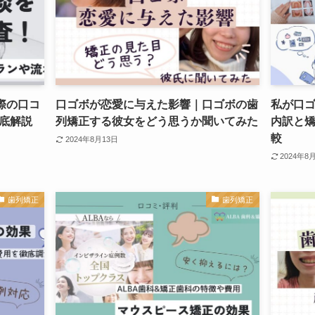
実際の口コ
口ゴボが恋愛に与えた影響｜口ゴボの歯
私が口
底解説
列矯正する彼女をどう思うか聞いてみた
内訳と
較
2024年8月13日
2024年8
歯列矯正
歯列矯正