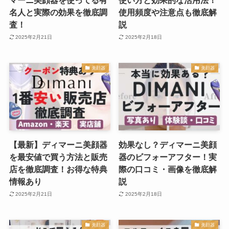
マーニ美顔器を使ってる有
使い方と効果的な活用法！
名人と実際の効果を徹底調
使用頻度や注意点も徹底解
査！
説
2025年2月21日
2025年2月18日
美顔器
美顔器
【最新】ディマーニ美顔器
効果なし？ディマーニ美顔
を最安値で買う方法と販売
器のビフォーアフター！実
店を徹底調査！お得な特典
際の口コミ・画像を徹底解
情報あり
説
2025年2月21日
2025年2月18日
美顔器
美顔器