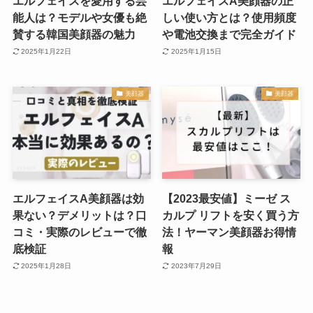
エルフェイスを愛用する芸
エルフェイスA美顔器の正
能人は？モデルや女優も絶
しい使い方とは？使用頻度
賛する韓国美顔器の魅力
や電池交換まで完全ガイド
2025年1月22日
2025年1月15日
美顔器
美顔器
エルフェイスA美顔器は効
【2023最安値】ミーゼ ス
果ない？デメリットは？口
カルプ リフトを安く買う方
コミ・実際のレビューで徹
法！ヤーマン美顔器お得情
底検証
報
2025年1月28日
2023年7月29日