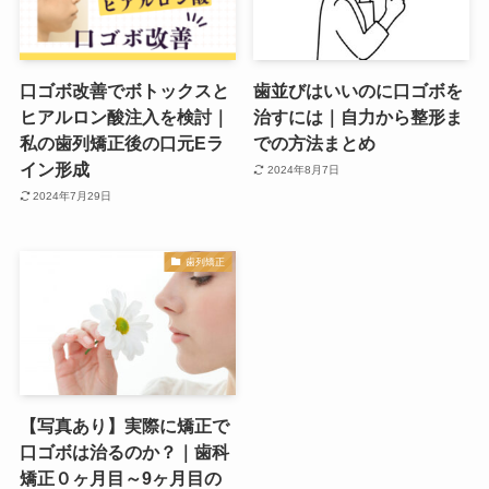
口ゴボ改善でボトックスと
歯並びはいいのに口ゴボを
ヒアルロン酸注入を検討｜
治すには｜自力から整形ま
私の歯列矯正後の口元Eラ
での方法まとめ
イン形成
2024年8月7日
2024年7月29日
歯列矯正
【写真あり】実際に矯正で
口ゴボは治るのか？｜歯科
矯正０ヶ月目～9ヶ月目の