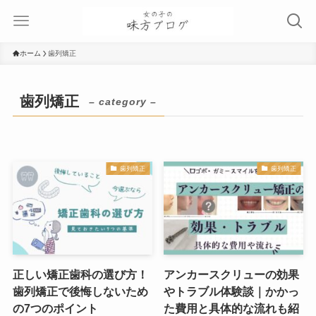
ホーム
歯列矯正
歯列矯正
– category –
歯列矯正
歯列矯正
正しい矯正歯科の選び方！
アンカースクリューの効果
歯列矯正で後悔しないため
やトラブル体験談｜かかっ
の7つのポイント
た費用と具体的な流れも紹