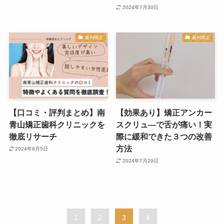
2024年7月30日
歯列矯正
歯列矯正
【口コミ・評判まとめ】南
【効果あり】矯正アンカー
青山矯正歯科クリニックを
スクリュ―で舌が痛い！実
徹底リサーチ
際に緩和できた３つの改善
方法
2024年8月5日
2024年7月29日
1
2
3
4