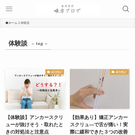
ホーム
体験談
体験談
– tag –
歯列矯正
歯列矯正
【体験談】アンカースクリ
【効果あり】矯正アンカー
ューが抜けそう・取れたと
スクリュ―で舌が痛い！実
きの対処法と注意点
際に緩和できた３つの改善