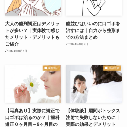
大人の歯列矯正はデメリッ
歯並びはいいのに口ゴボを
トが多い？｜実体験で感じ
治すには｜自力から整形ま
たメリット・デメリットも
での方法まとめ
ご紹介
2024年8月7日
2024年8月6日
歯列矯正
美容医療
【写真あり】実際に矯正で
【体験談】眉間ボトックス
口ゴボは治るのか？｜歯科
注射で失敗しないために｜
矯正０ヶ月目～9ヶ月目の
実際の効果とデメリット