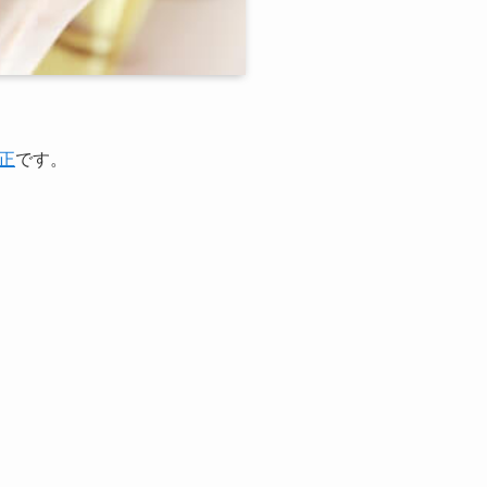
正
です。
。