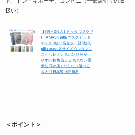
ト、ドン・キホーテ、コンビニ（一部店舗での取
扱い）
【3袋＊3枚入】ピッタ マスク P
ITTA MASK pitta マスク ピッタ
マスク 3枚×3袋セット 計9枚入
pitta mask 各サイズ ウレタンマ
スク ウレタン スポンジ 息がし
やすい 抗菌 洗える 蒸れない 通
気性 耳が痛くならない 選べる
大人用 日本製 送料無料
＜ポイント＞